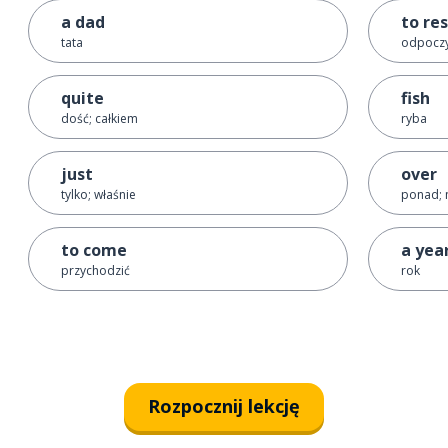
a dad
to re
tata
odpocz
quite
fish
dość; całkiem
ryba
just
over
tylko; właśnie
ponad; 
to come
a yea
przychodzić
rok
Rozpocznij lekcję