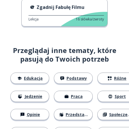
Zgadnij Fabułę Filmu
Lekcja
16
słówka/zwroty
Przeglądaj inne tematy, które
pasują do Twoich potrzeb
Edukacja
Podstawy
Różne
Jedzenie
Praca
Sport
Opinie
Przedstawianie się
Społeczeństwo