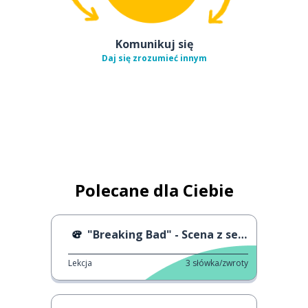
Komunikuj się
Daj się zrozumieć innym
Polecane dla Ciebie
"Breaking Bad" - Scena z serialu V
Lekcja
3
słówka/zwroty