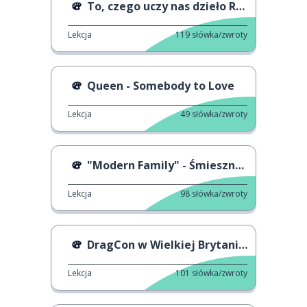
To, czego uczy nas dzieło Rothko
Lekcja
119
słówka/zwroty
Queen - Somebody to Love
Lekcja
49
słówka/zwroty
"Modern Family" - Śmieszne chwile
Lekcja
98
słówka/zwroty
DragCon w Wielkiej Brytanii w 2023 roku
Lekcja
101
słówka/zwroty