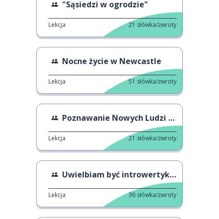
"Sąsiedzi w ogrodzie"
Lekcja
21
słówka/zwroty
Nocne życie w Newcastle
Lekcja
51
słówka/zwroty
Poznawanie Nowych Ludzi w Szkole
Lekcja
21
słówka/zwroty
Uwielbiam być introwertykiem
Lekcja
36
słówka/zwroty