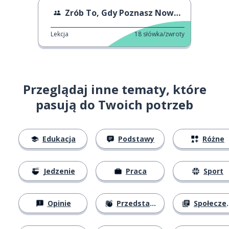
Zrób To, Gdy Poznasz Nowych Ludzi
Lekcja
18
słówka/zwroty
Przeglądaj inne tematy, które
pasują do Twoich potrzeb
Edukacja
Podstawy
Różne
Jedzenie
Praca
Sport
Opinie
Przedstawianie się
Społeczeństwo