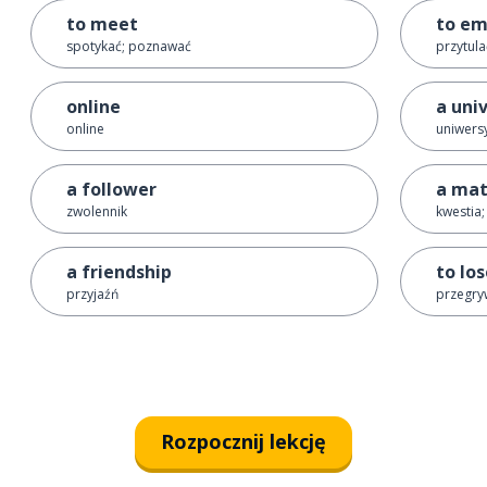
to meet
to em
spotykać; poznawać
przytula
online
a uni
online
uniwers
a follower
a mat
zwolennik
kwestia
a friendship
to lo
przyjaźń
przegry
Rozpocznij lekcję