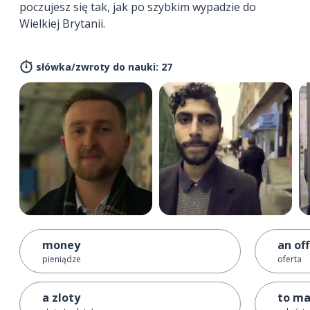
poczujesz się tak, jak po szybkim wypadzie do
Wielkiej Brytanii.
słówka/zwroty do nauki: 27
money
an of
pieniądze
oferta
a zloty
to m