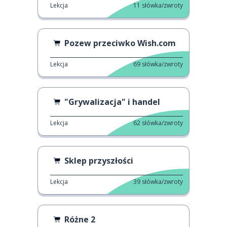
Lekcja
11
słówka/zwroty
Pozew przeciwko Wish.com
Lekcja
69
słówka/zwroty
"Grywalizacja" i handel
Lekcja
62
słówka/zwroty
Sklep przyszłości
Lekcja
39
słówka/zwroty
Różne 2