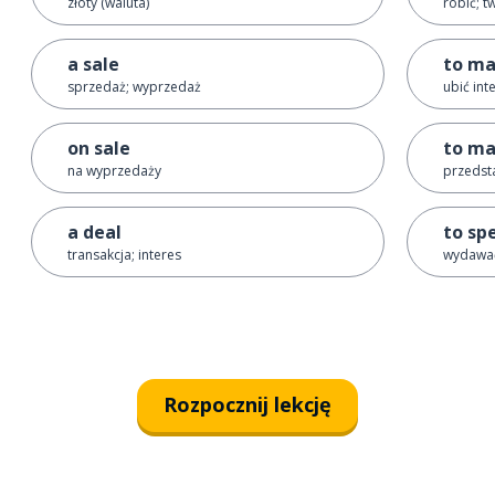
złoty (waluta)
robić; t
a sale
to ma
sprzedaż; wyprzedaż
ubić int
on sale
to ma
na wyprzedaży
przedst
a deal
to sp
transakcja; interes
wydawać
Rozpocznij lekcję