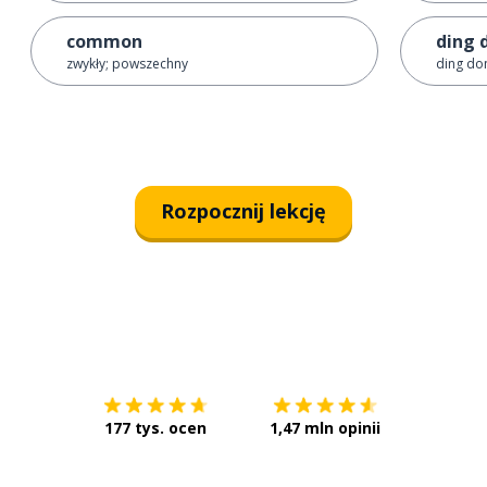
common
ding 
zwykły; powszechny
ding do
Rozpocznij lekcję
Pobierz z
App Store
Pobierz 
177 tys. ocen
1,47 mln opinii