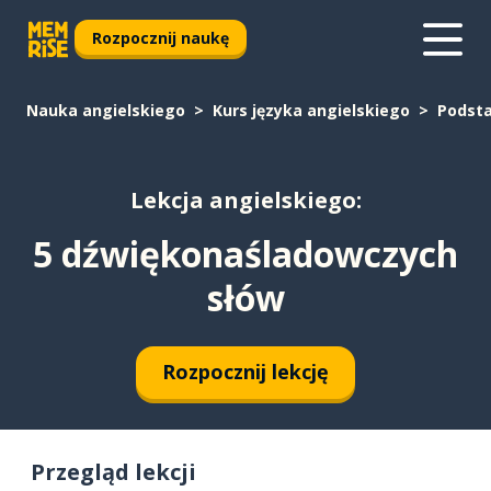
Rozpocznij naukę
Nauka angielskiego
Kurs języka angielskiego
Podst
Lekcja angielskiego:
5 dźwiękonaśladowczych
słów
Rozpocznij lekcję
Przegląd lekcji