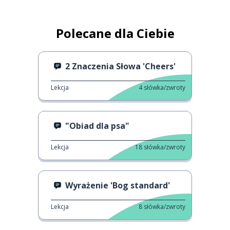
Polecane dla Ciebie
2 Znaczenia Słowa 'Cheers'
Lekcja
4
słówka/zwroty
"Obiad dla psa"
Lekcja
18
słówka/zwroty
Wyrażenie 'Bog standard'
Lekcja
8
słówka/zwroty