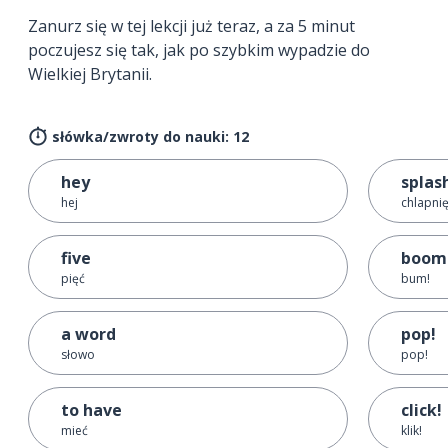
Zanurz się w tej lekcji już teraz, a za 5 minut
poczujesz się tak, jak po szybkim wypadzie do
Wielkiej Brytanii.
słówka/zwroty do nauki: 12
hey
splas
hej
chlapnię
five
boom
pięć
bum!
a word
pop!
słowo
pop!
to have
click!
mieć
klik!