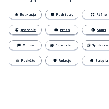
Edukacja
Podstawy
Różne
Jedzenie
Praca
Sport
Opinie
Przedstawianie się
Społeczeństwo
Podróże
Relacje
Zajęcia
Pobierz z
App Store
Pobierz 