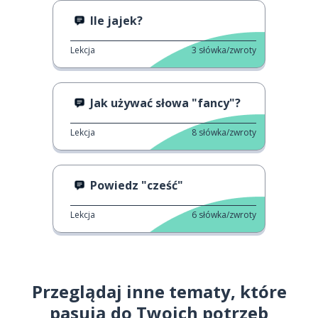
Ile jajek?
Lekcja
3
słówka/zwroty
Jak używać słowa "fancy"?
Lekcja
8
słówka/zwroty
Powiedz "cześć"
Lekcja
6
słówka/zwroty
Przeglądaj inne tematy, które
pasują do Twoich potrzeb