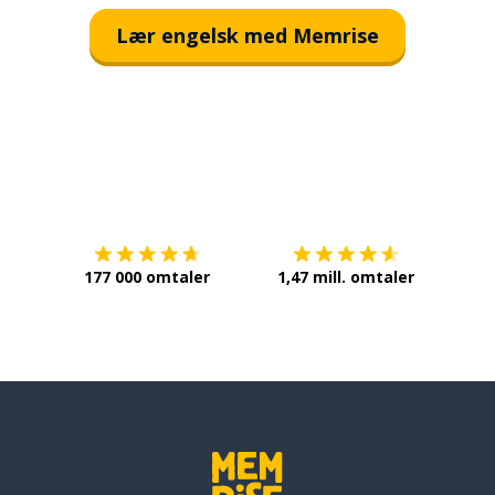
Lær engelsk med Memrise
Last ned på
App Store
Få det 
177 000 omtaler
1,47 mill. omtaler