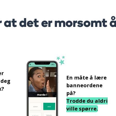
r at det er morsomt 
er
En måte å lære
 deg
banneordene
k?
på?
Trodde du aldri
ville spørre.