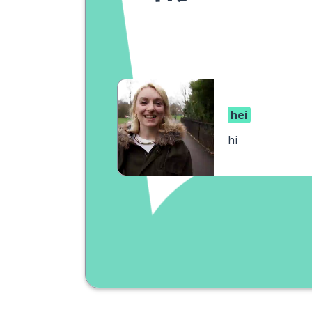
hei
hi