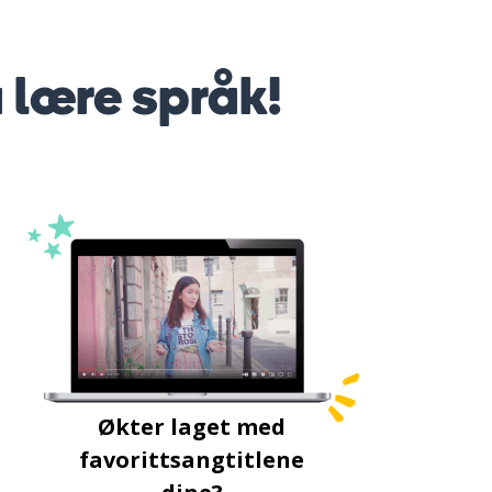
å lære språk!
Økter laget med
favorittsangtitlene