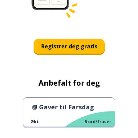
Registrer deg gratis
Anbefalt for deg
Gaver til Farsdag
Økt
6
ord/fraser