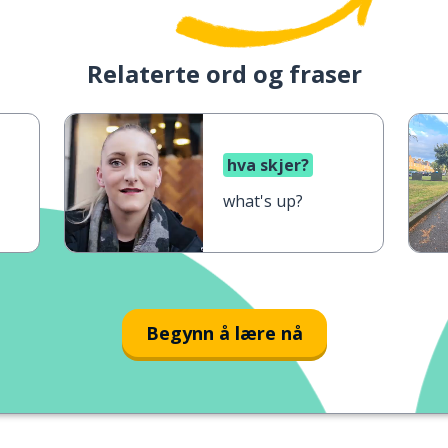
Relaterte ord og fraser
hva skjer?
what's up?
Begynn å lære nå