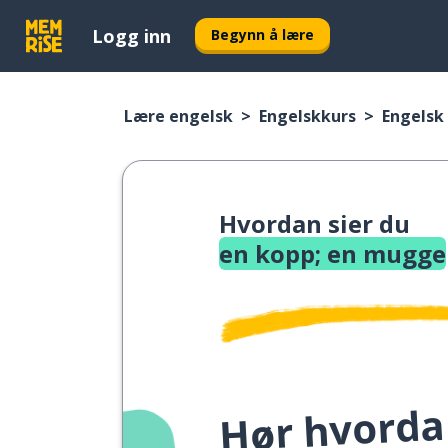
Logg inn
Begynn å lære
Lære engelsk
Engelskkurs
Engelsk 
Hvordan sier du
en kopp; en mugge
Hør hvordan