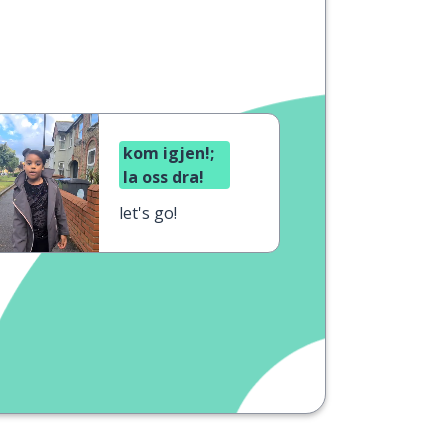
kom igjen!;
la oss dra!
let's go!