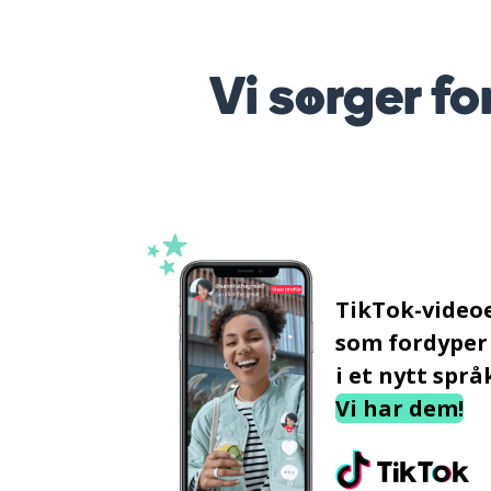
Vi sørger fo
TikTok-video
som fordyper
i et nytt språ
Vi har dem!