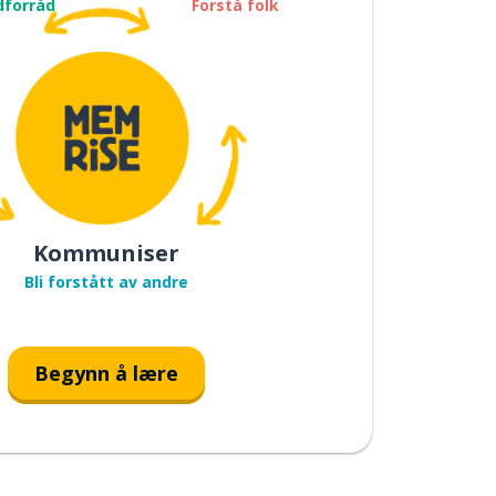
dforråd
Forstå folk
Kommuniser
Bli forstått av andre
Begynn å lære