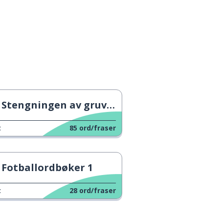
Stengningen av gruvene
t
85
ord/fraser
Fotballordbøker 1
t
28
ord/fraser