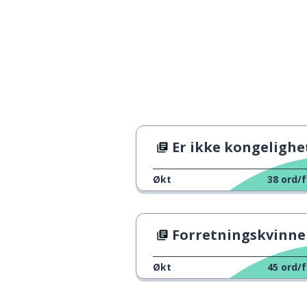
Er ikke kongeligheten så ek
Økt
38
ord/f
Forretningskvinner i Storbrita
Økt
45
ord/f