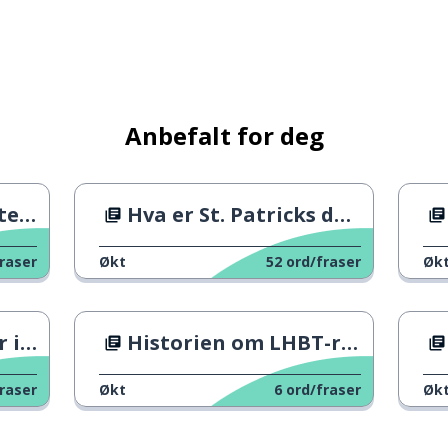
Anbefalt for deg
te?
Hva er St. Patricks dag?
raser
Økt
52
ord/fraser
Øk
nnia
Historien om LHBT-rettigheter i Storbritannia
raser
Økt
6
ord/fraser
Øk