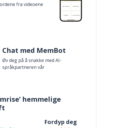
 ordene fra videoene
Chat med MemBot
Øv deg på å snakke med AI-
språkpartneren vår
mrise’ hemmelige
ft
r
Fordyp deg