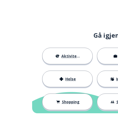
Gå igje
Aktiviteter
Helse
I
Shopping
S