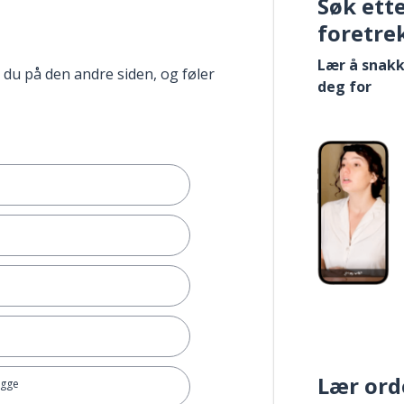
Søk ett
foretre
Lær å snakk
 du på den andre siden, og føler
deg for
Lær ord
ugge