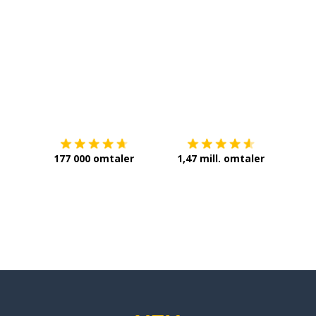
Last ned på
App Store
Få det 
177 000 omtaler
1,47 mill. omtaler