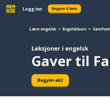
Logg inn
Begynn å lære
Lære engelsk
Engelskkurs
Samfun
Leksjoner i engelsk
Gaver til F
Begynn økt