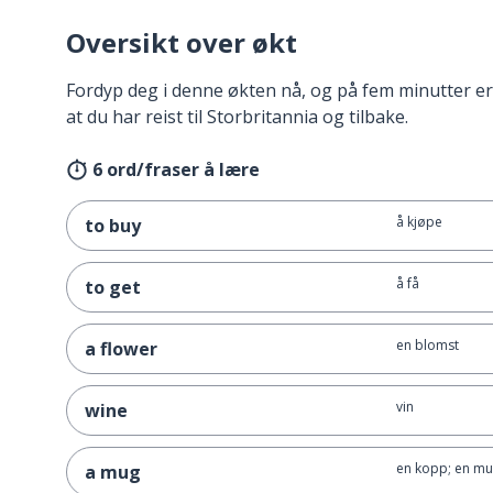
Oversikt over økt
Fordyp deg i denne økten nå, og på fem minutter er
at du har reist til Storbritannia og tilbake.
6 ord/fraser å lære
å kjøpe
to buy
å få
to get
en blomst
a flower
vin
wine
en kopp; en m
a mug