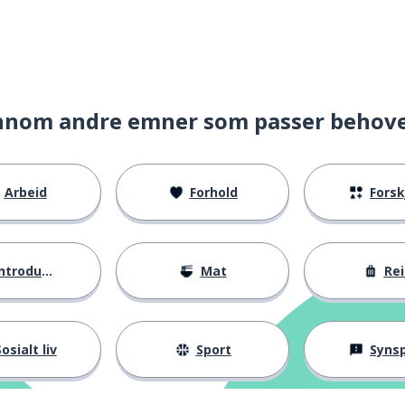
nnom andre emner som passer behov
Arbeid
Forhold
Forskje
ntroduksjoner
Mat
Rei
osialt liv
Sport
Synspunk