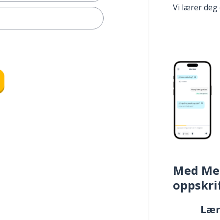
Vi lærer deg
Med Me
oppskri
Læ