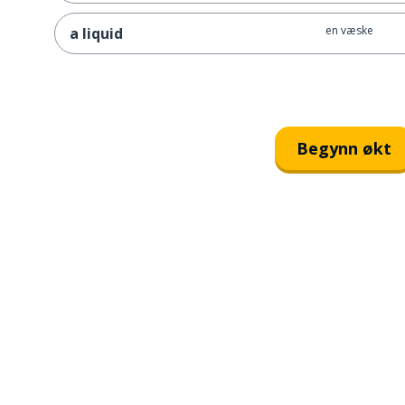
en væske
a liquid
Begynn økt