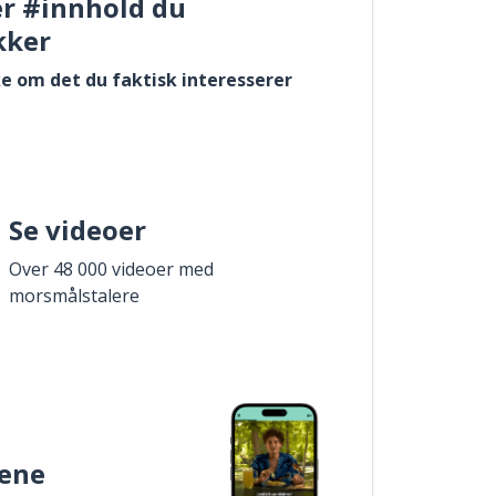
er #innhold du
kker
e om det du faktisk interesserer
Se videoer
Over 48 000 videoer med
morsmålstalere
ene