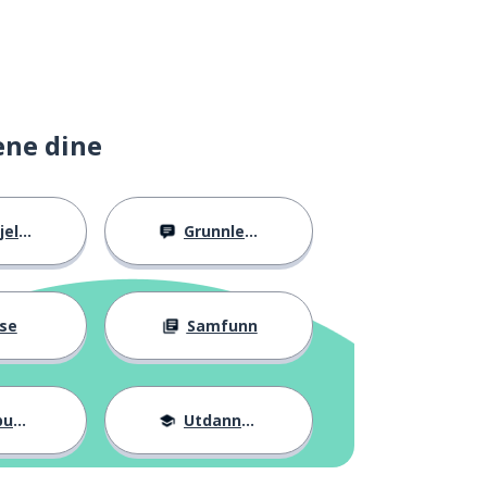
ene dine
llig
Grunnleggende
se
Samfunn
ter
Utdannelse