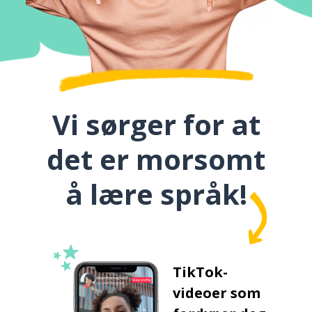
Vi sørger for at
det er morsomt
å lære språk!
TikTok-
videoer som