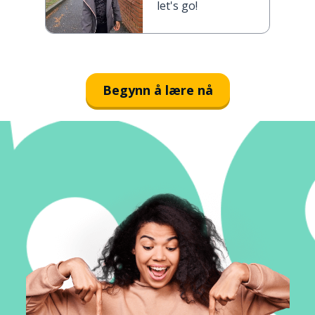
let's go!
Begynn å lære nå