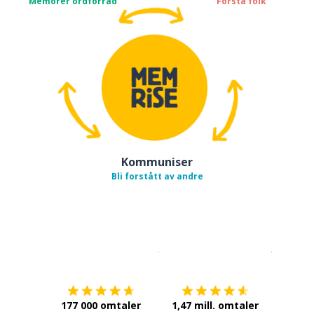
Memorer ordforråd
Forstå folk
Kommuniser
Bli forstått av andre
Last ned på
App Store
Få det p
177 000 omtaler
1,47 mill. omtaler