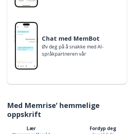
Chat med MemBot
Øv deg på å snakke med AI-
språkpartneren vår
Med Memrise’ hemmelige
oppskrift
Lær
Fordyp deg