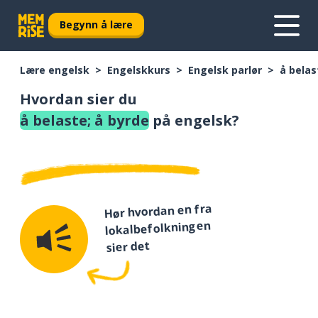
Begynn å lære
Lære engelsk
Engelskkurs
Engelsk parlør
å belas
Hvordan sier du
å belaste; å byrde
på engelsk?
Hør hvordan en fra
lokalbefolkningen
sier det