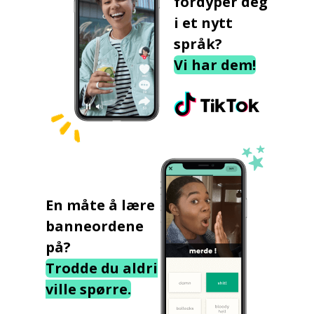
fordyper deg
i et nytt
språk?
Vi har dem!
En måte å lære
banneordene
på?
Trodde du aldri
ville spørre.