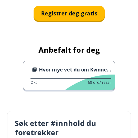
Registrer deg gratis
Anbefalt for deg
Hvor mye vet du om Kvinnedagen?
Økt
68
ord/fraser
Søk etter #innhold du
foretrekker