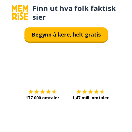
Finn ut hva folk faktisk
sier
Begynn å lære, helt gratis
Last ned på
App Store
Få det p
177 000 omtaler
1,47 mill. omtaler