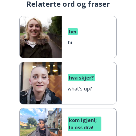
Relaterte ord og fraser
hei
hi
hva skjer?
what's up?
kom igjen!;
la oss dra!