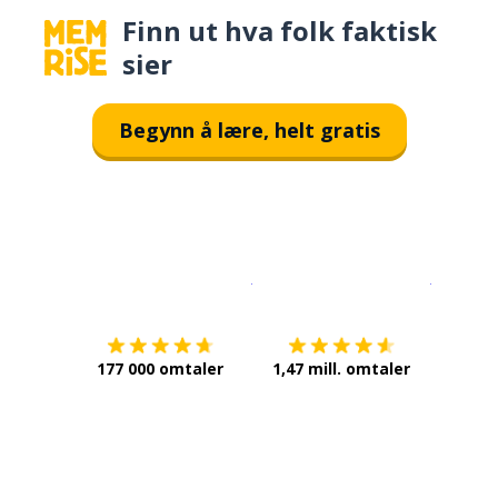
Finn ut hva folk faktisk
sier
Begynn å lære, helt gratis
Last ned på
App Store
Få det p
177 000 omtaler
1,47 mill. omtaler