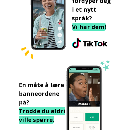
fordyper deg
i et nytt
språk?
Vi har dem!
En måte å lære
banneordene
på?
Trodde du aldri
ville spørre.