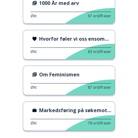
1000 År med arv
Økt
67
ord/fraser
Hvorfor føler vi oss ensomme?
Økt
83
ord/fraser
Om Feminismen
Økt
87
ord/fraser
Markedsføring på søkemotorer
Økt
78
ord/fraser