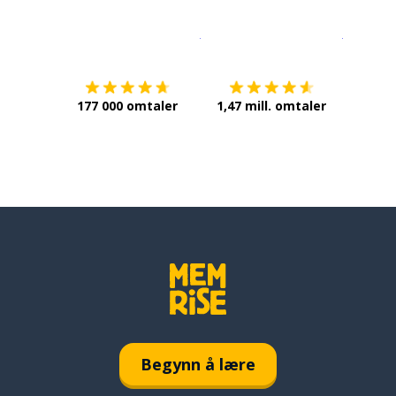
Last ned på
App Store
Få det p
177 000 omtaler
1,47 mill. omtaler
Begynn å lære