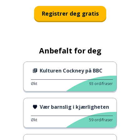
Registrer deg gratis
Anbefalt for deg
Kulturen Cockney på BBC
Økt
93
ord/fraser
Vær barnslig i kjærligheten
Økt
59
ord/fraser