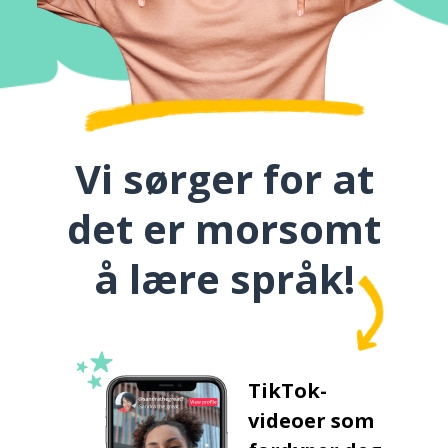
Vi sørger for at
det er morsomt
å lære språk!
TikTok-
videoer som