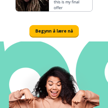
this is my final
offer
Begynn å lære nå