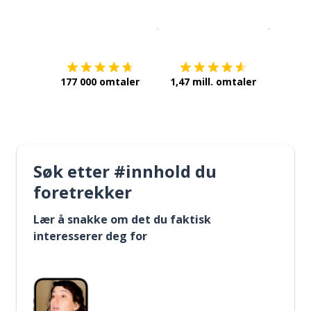
Last ned på
App Store
Få det p
177 000 omtaler
1,47 mill. omtaler
Søk etter #innhold du
foretrekker
Lær å snakke om det du faktisk
interesserer deg for