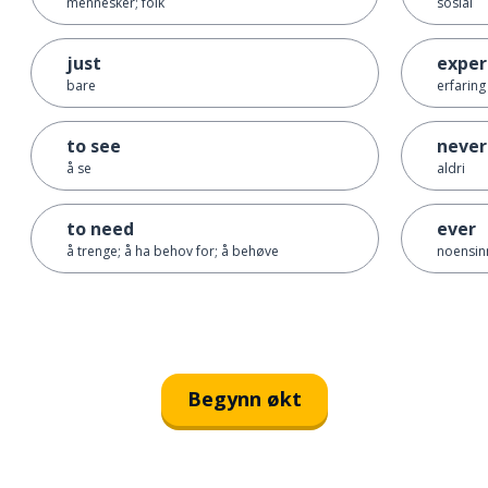
mennesker; folk
sosial
just
exper
bare
erfaring
to see
never
å se
aldri
to need
ever
å trenge; å ha behov for; å behøve
noensin
Begynn økt