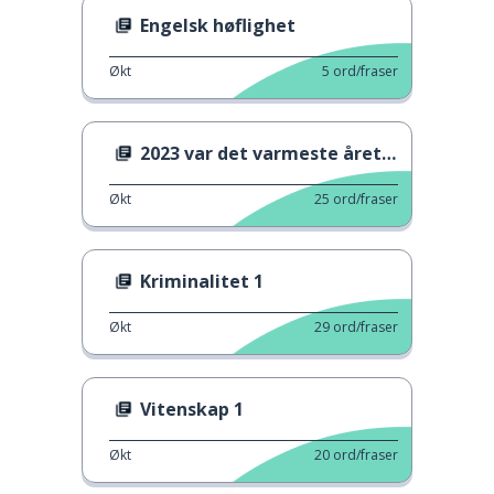
Engelsk høflighet
Økt
5
ord/fraser
2023 var det varmeste året som er registrert
Økt
25
ord/fraser
Kriminalitet 1
Økt
29
ord/fraser
Vitenskap 1
Økt
20
ord/fraser