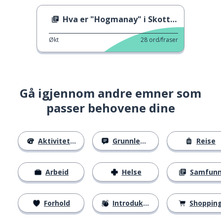
Hva er "Hogmanay" i Skottland?
Økt
28
ord/fraser
Gå igjennom andre emner som
passer behovene dine
Aktiviteter
Grunnleggende
Reise
Arbeid
Helse
Samfun
Forhold
Introduksjoner
Shoppin