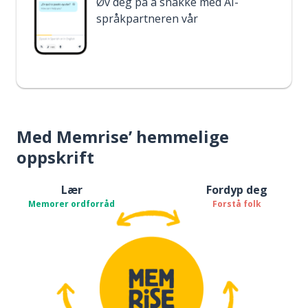
Øv deg på å snakke med AI-
språkpartneren vår
Med Memrise’ hemmelige
oppskrift
Lær
Fordyp deg
Memorer ordforråd
Forstå folk