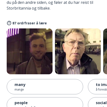
du på den andre siden, og føler at du har reist til
Storbritannia og tilbake.
87 ord/fraser å lære
many
to im
mange
å foresti
people
social