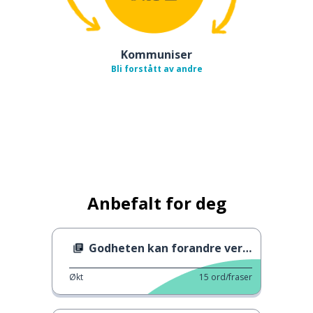
Kommuniser
Bli forstått av andre
Anbefalt for deg
Godheten kan forandre verden
Økt
15
ord/fraser