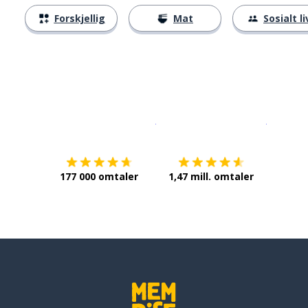
Forskjellig
Mat
Sosialt li
Last ned på
App Store
Få det p
177 000 omtaler
1,47 mill. omtaler