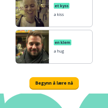
et kyss
a kiss
en klem
a hug
Begynn å lære nå