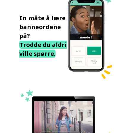
En måte å lære
banneordene
på?
Trodde du aldri
ville spørre.