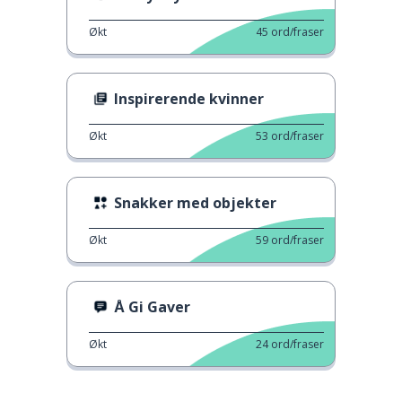
Økt
45
ord/fraser
Inspirerende kvinner
Økt
53
ord/fraser
Snakker med objekter
Økt
59
ord/fraser
Å Gi Gaver
Økt
24
ord/fraser