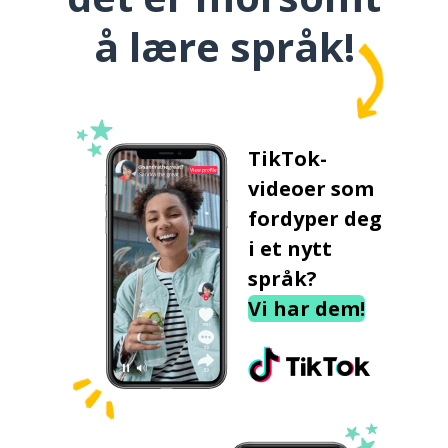
å lære språk!
TikTok-
videoer som
fordyper deg
i et nytt
språk?
Vi har dem!