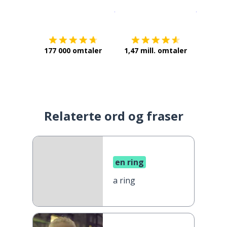
Last ned på
App Store
Få det p
177 000 omtaler
1,47 mill. omtaler
Relaterte ord og fraser
en ring
a ring