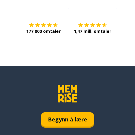
Last ned på
App Store
Få det p
177 000 omtaler
1,47 mill. omtaler
Begynn å lære