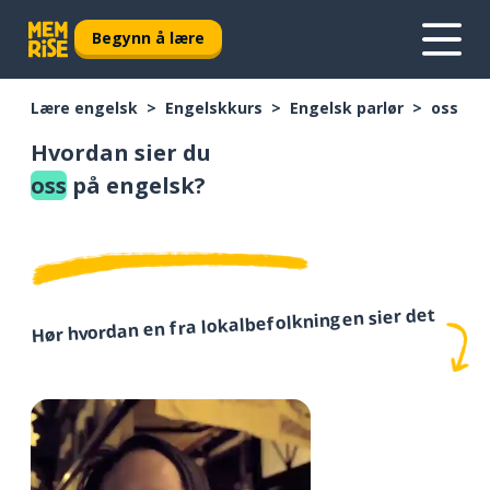
Begynn å lære
Lære engelsk
Engelskkurs
Engelsk parlør
oss
Hvordan sier du
oss
på engelsk?
Hør hvordan en fra lokalbefolkningen sier det