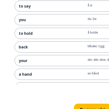
å si
to say
du; De
you
å holde
to hold
tilbake; rygg
back
din; ditt; dine; 
your
en hånd
a hand
hvorfor
why
ikke
don't