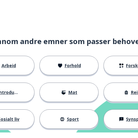
nnom andre emner som passer behov
Arbeid
Forhold
Forskje
ntroduksjoner
Mat
Rei
osialt liv
Sport
Synspunk