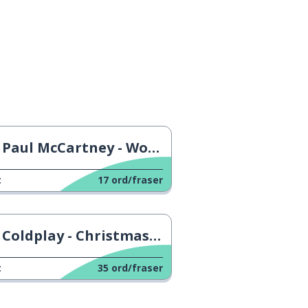
Paul McCartney - Wonderful Christmastime
t
17
ord/fraser
Coldplay - Christmas Lights
t
35
ord/fraser