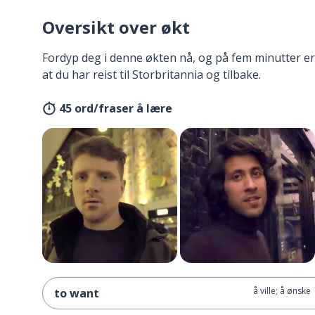
Oversikt over økt
Fordyp deg i denne økten nå, og på fem minutter er
at du har reist til Storbritannia og tilbake.
45 ord/fraser å lære
å ville; å ønske
to want