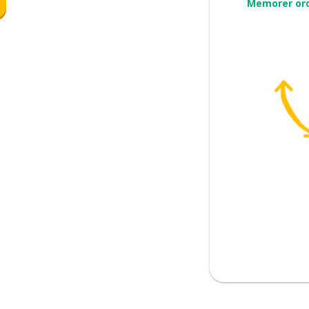
Memorer or
 å etterlate
et; det der; som