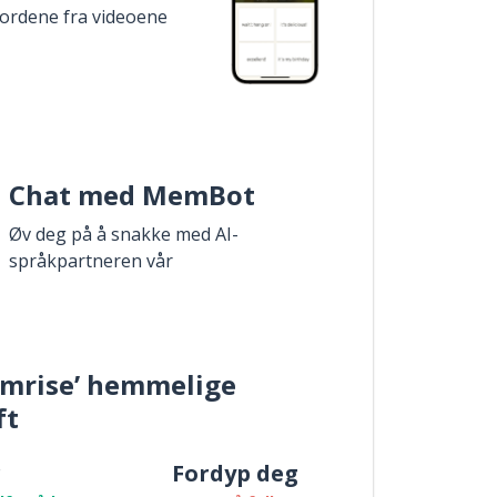
 ordene fra videoene
Chat med MemBot
Øv deg på å snakke med AI-
språkpartneren vår
mrise’ hemmelige
ft
r
Fordyp deg