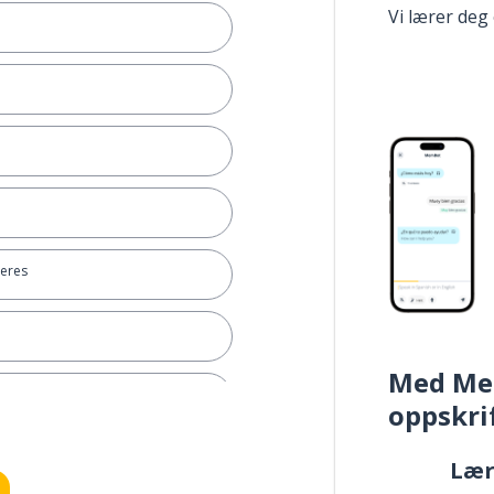
Vi lærer deg
deres
Med Me
oppskri
Læ