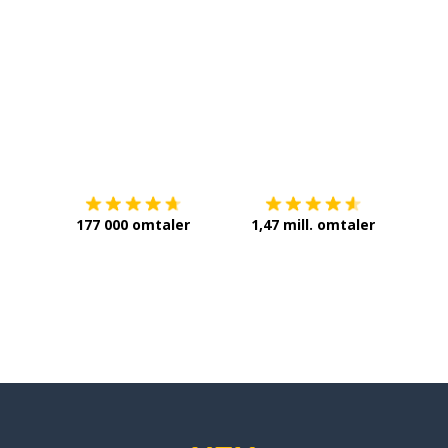
Last ned på
App Store
Få det 
177 000 omtaler
1,47 mill. omtaler