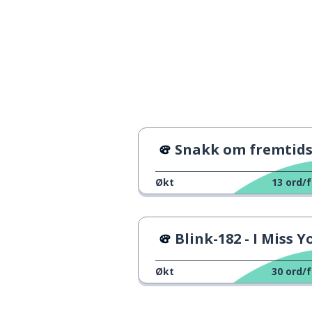
en vei; en måte
a way
å synes; å virk
to seem
jeg er
I'm
et; en; én; 1
one
Snakk om fremtidsplaner
å bli
to stay
Økt
13
ord/f
denne; den her;
this
Blink-182 - I Miss Y
en verden
a world
Økt
30
ord/f
den er; det er
it's