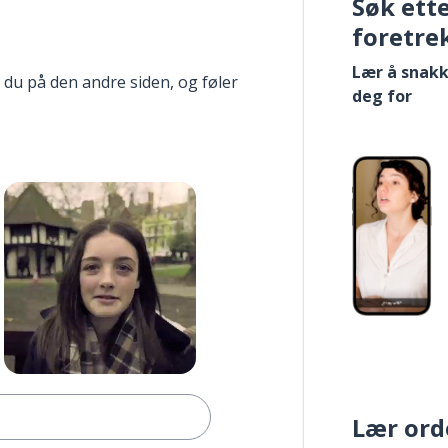
Søk ett
foretre
Lær å snakk
 du på den andre siden, og føler
deg for
Lær ord