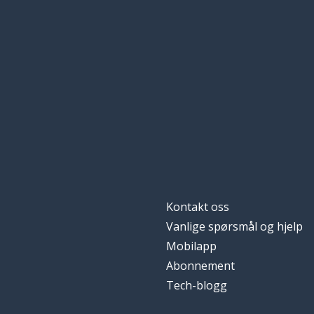
hjelp; hjelpe
help
treg; sakte
slow
nå
now
å takke
to thank
Kontakt oss
Vanlige spørsmål og hjelp
Mobilapp
Abonnement
Tech-blogg