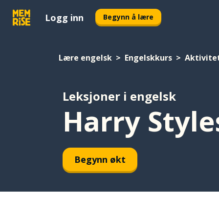
Logg inn
Begynn å lære
Lære engelsk
Engelskkurs
Aktivite
Leksjoner i engelsk
Harry Style
Begynn økt