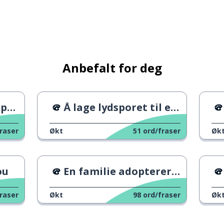
e som
Anbefalt for deg
 2
Å lage lydsporet til et spill
raser
Økt
51
ord/fraser
Øk
 dette; det her
ou
En familie adopterer en snakkesalig papegøye
raser
Økt
98
ord/fraser
Øk