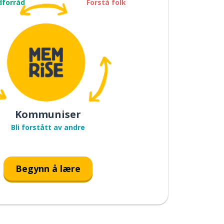
dforråd
Forstå folk
Kommuniser
Bli forstått av andre
Begynn å lære