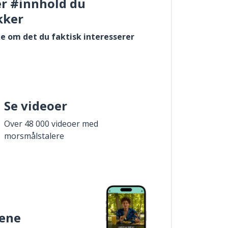
er #innhold du
kker
e om det du faktisk interesserer
Se videoer
Over 48 000 videoer med
morsmålstalere
ene