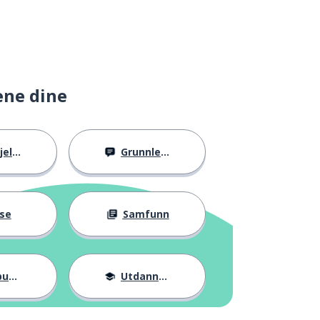
ene dine
llig
Grunnleggende
se
Samfunn
ter
Utdannelse