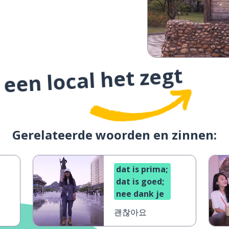
 een local het zegt
Gerelateerde woorden en zinnen:
dat is prima;
dat is goed;
nee dank je
괜찮아요