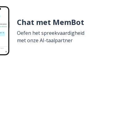
Chat met MemBot
Oefen het spreekvaardigheid
met onze AI-taalpartner
erkrijg het op
Google Play