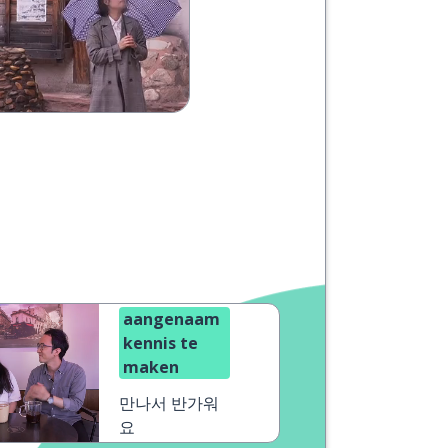
aangenaam
kennis te
maken
만나서 반가워
요