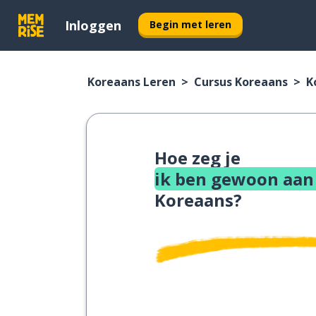
Inloggen
Begin met leren
Koreaans Leren
Cursus Koreaans
K
Hoe zeg je
ik ben gewoon aan 
Koreaans?