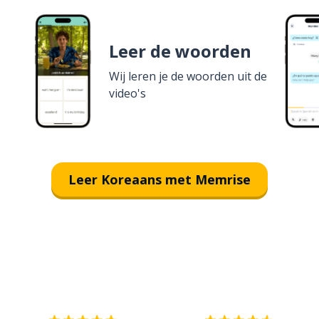
Leer de woorden
Wij leren je de woorden uit de
video's
Leer Koreaans met Memrise
Download op de
App Store
V