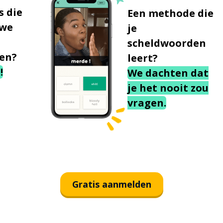
s die
Een methode die
uwe
je
scheldwoorden
en?
leert?
!
We dachten dat
je het nooit zou
vragen.
Gratis aanmelden