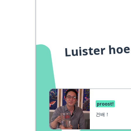
Luister hoe
proost!
건배！