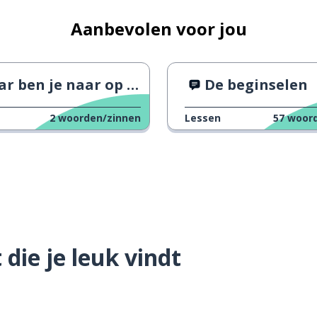
Aanbevolen voor jou
 ben je naar op zoek?
De beginselen
2
woorden/zinnen
Lessen
57
woord
die je leuk vindt