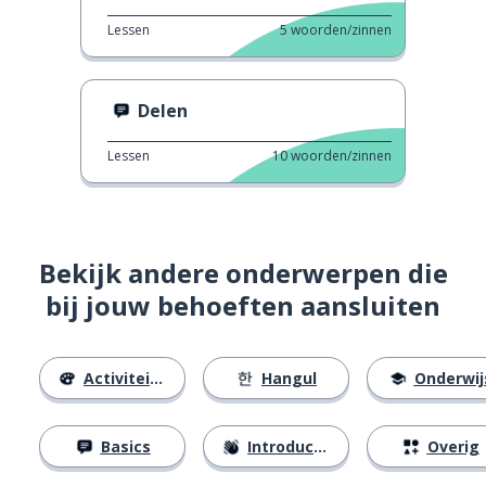
Lessen
5
woorden/zinnen
Delen
Lessen
10
woorden/zinnen
Bekijk andere onderwerpen die
bij jouw behoeften aansluiten
Activiteiten
Hangul
Onderwij
Basics
Introducties
Overig