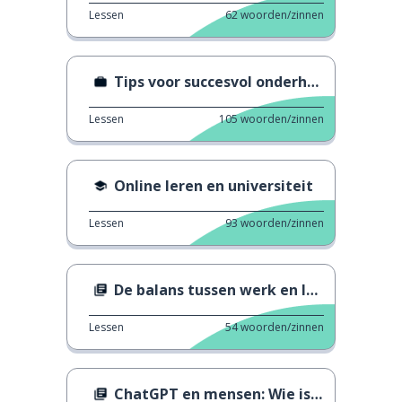
Lessen
62
woorden/zinnen
Tips voor succesvol onderhandelen
Lessen
105
woorden/zinnen
Online leren en universiteit
Lessen
93
woorden/zinnen
De balans tussen werk en leven
Lessen
54
woorden/zinnen
ChatGPT en mensen: Wie is slimmer?