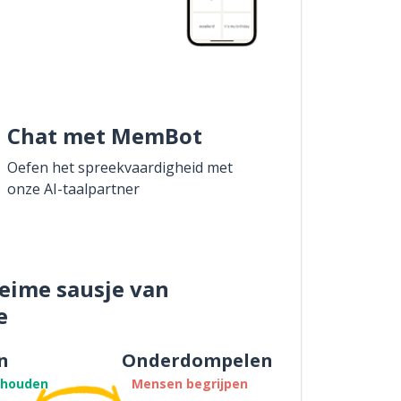
Chat met MemBot
Oefen het spreekvaardigheid met
onze AI-taalpartner
eime sausje van
e
n
Onderdompelen
thouden
Mensen begrijpen