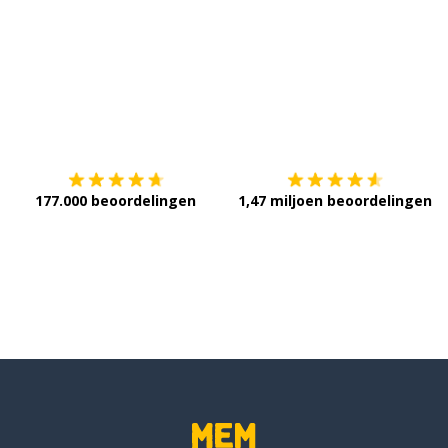
; een beeld
Download op de
App Store
V
177.000 beoordelingen
1,47 miljoen beoordelingen
getal