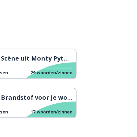
Scène uit Monty Python
ssen
29
woorden/zinnen
Brandstof voor je woordenschat 5
ssen
17
woorden/zinnen