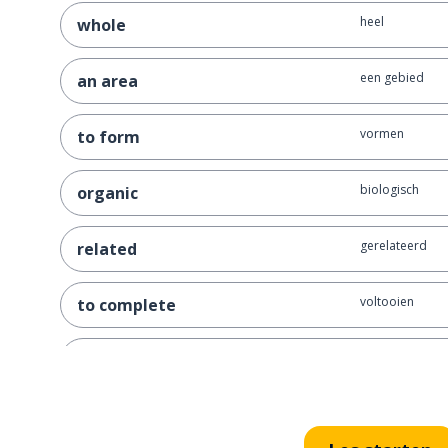
heel
whole
een gebied
an area
vormen
to form
biologisch
organic
gerelateerd
related
voltooien
to complete
een foto; een a
a picture
iemand
somebody