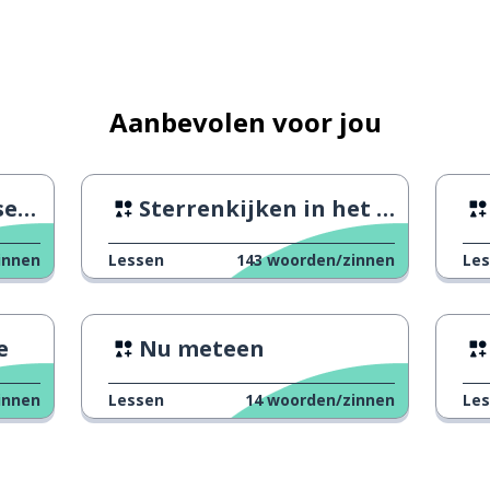
en
Aanbevolen voor jou
an?
Sterrenkijken in het donkerste gedeelte
innen
Lessen
143
woorden/zinnen
Le
esteren
; een afdruk
e
Nu meteen
innen
Lessen
14
woorden/zinnen
Le