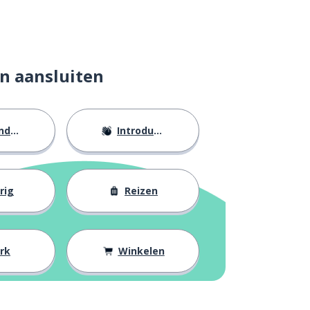
n aansluiten
eid
Introducties
rig
Reizen
rk
Winkelen