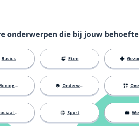
men
re onderwerpen die bij jouw behoefte
Basics
Eten
Gezondh
eningen
Onderwijs
Ove
 plaat; een verslag
ociaal leven
Sport
We