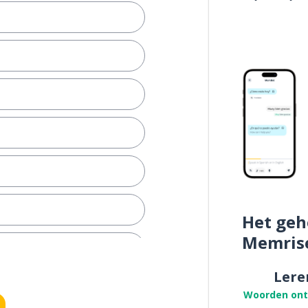
Het geh
Memris
fbeelding
Lere
Woorden on