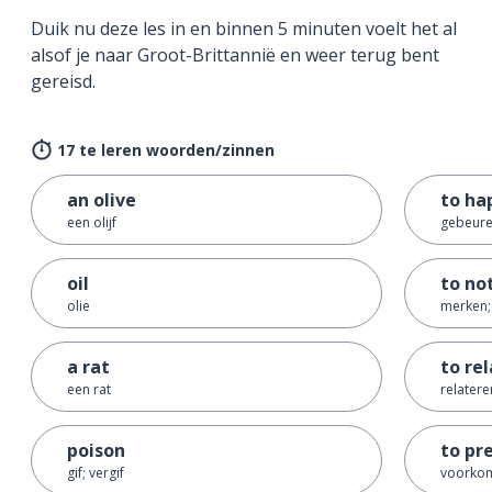
Duik nu deze les in en binnen 5 minuten voelt het al
alsof je naar Groot-Brittannië en weer terug bent
gereisd.
17 te leren woorden/zinnen
an olive
to ha
een olijf
gebeure
oil
to no
olie
merken
a rat
to re
een rat
relatere
poison
to pr
gif; vergif
voorko