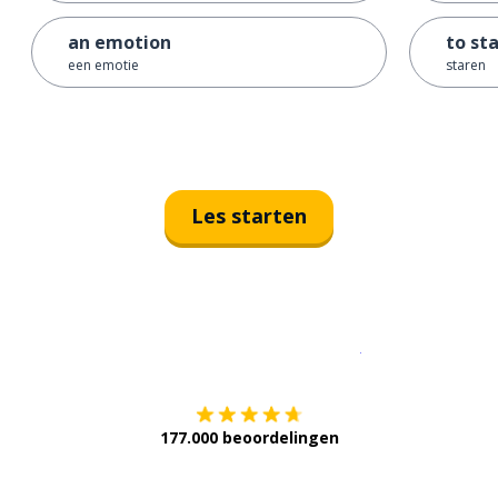
an emotion
to st
een emotie
staren
Les starten
Download op de
177.000 beoordelingen
Verkrijg het op