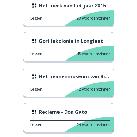
Het merk van het jaar 2015
Lessen
93
woorden/zinnen
Gorillakolonie in Longleat
Lessen
45
woorden/zinnen
Het pennenmuseum van Birmingham
Lessen
112
woorden/zinnen
Reclame - Don Gato
Lessen
29
woorden/zinnen