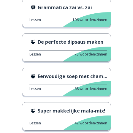
Grammatica zai vs. zai
Lessen
106
woorden/zinnen
De perfecte dipsaus maken
Lessen
73
woorden/zinnen
Eenvoudige soep met champignon en tofu
Lessen
68
woorden/zinnen
Super makkelijke mala-mix!
Lessen
42
woorden/zinnen