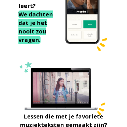
leert?
We dachten
dat je het
nooit zou
vragen.
Lessen die met je favoriete
muziekteksten gemaakt zijn?