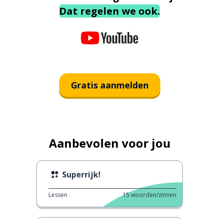
Dat regelen we ook.
Gratis aanmelden
Aanbevolen voor jou
Superrijk!
Lessen
15
woorden/zinnen