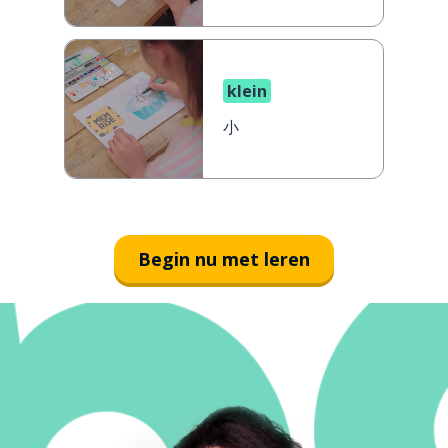
klein
小
Begin nu met leren