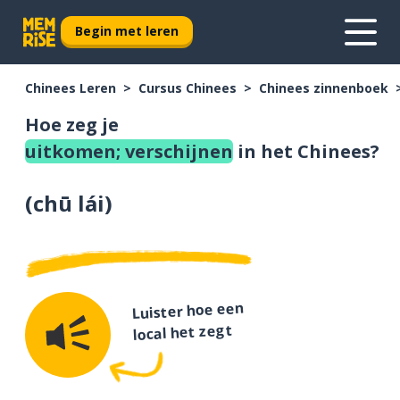
Begin met leren
Chinees Leren
Cursus Chinees
Chinees zinnenboek
Hoe zeg je
uitkomen; verschijnen
in het Chinees?
(
chū lái
)
Luister hoe een
local het zegt