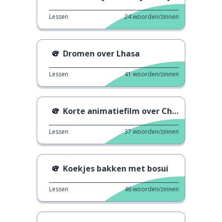
Lessen
24
woorden/zinnen
Dromen over Lhasa
Lessen
41
woorden/zinnen
Korte animatiefilm over Chinese New Year
Lessen
37
woorden/zinnen
Koekjes bakken met bosui
Lessen
46
woorden/zinnen