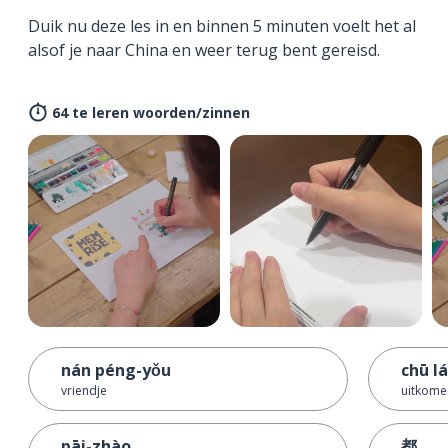
Duik nu deze les in en binnen 5 minuten voelt het al
alsof je naar China en weer terug bent gereisd.
64 te leren woorden/zinnen
nán péng-yǒu
chū lá
vriendje
uitkomen
pāi-zhào
都