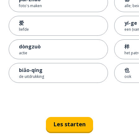
foto's maken
alle; bei
爱
yí-ge
liefde
een (van
dòngzuò
样
actie
het pat
biǎo-qíng
也
de uitdrukking
ook
Les starten