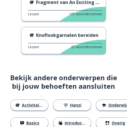
Fragment van An Exciting Offer Seizoen 4
Lessen
101
woorden/zinnen
Knoflookgarnalen bereiden
Lessen
67
woorden/zinnen
Bekijk andere onderwerpen die
bij jouw behoeften aansluiten
Activiteiten
Hanzi
Onderwij
Basics
Introducties
Overig