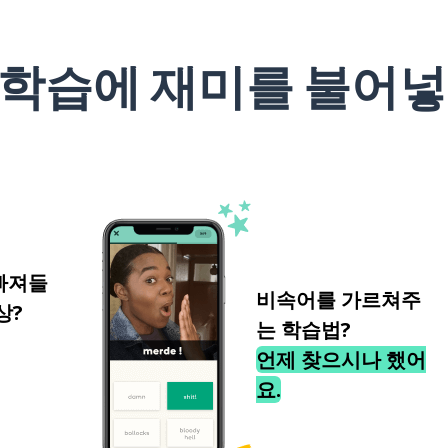
 학습에 재미를 불어넣
빠져들
비속어를 가르쳐주
상?
는 학습법?
언제 찾으시나 했어
요.