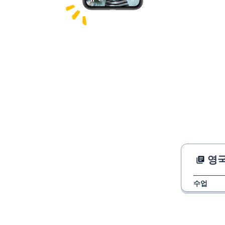
영국
수업