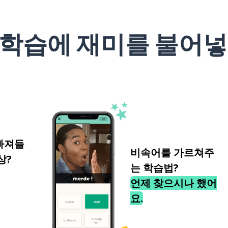
 학습에 재미를 불어넣
빠져들
비속어를 가르쳐주
상?
는 학습법?
언제 찾으시나 했어
요.