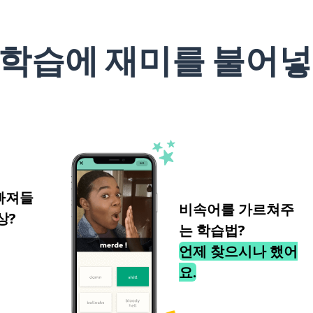
 학습에 재미를 불어넣
빠져들
비속어를 가르쳐주
상?
는 학습법?
언제 찾으시나 했어
요.