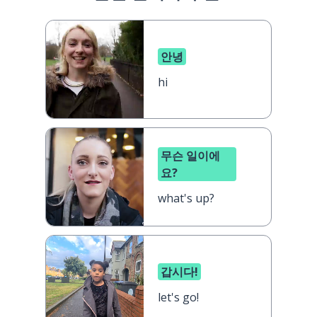
안녕
hi
무슨 일이에
요?
what's up?
갑시다!
let's go!