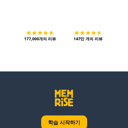
다운로드하기
앱 스토어
시작하
177,000개의 리뷰
147만 개의 리뷰
학습 시작하기