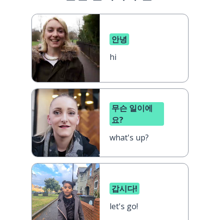
안녕
hi
무슨 일이에
요?
what's up?
갑시다!
let's go!