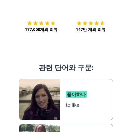
다운로드하기
앱 스토어
시작하
177,000개의 리뷰
147만 개의 리뷰
관련 단어와 구문:
좋아하다
to like