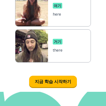
여기
here
거기
there
지금 학습 시작하기