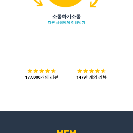
소통하기소통
다른 사람에게 이해받기
다운로드하기
앱 스토어
시작하
177,000개의 리뷰
147만 개의 리뷰