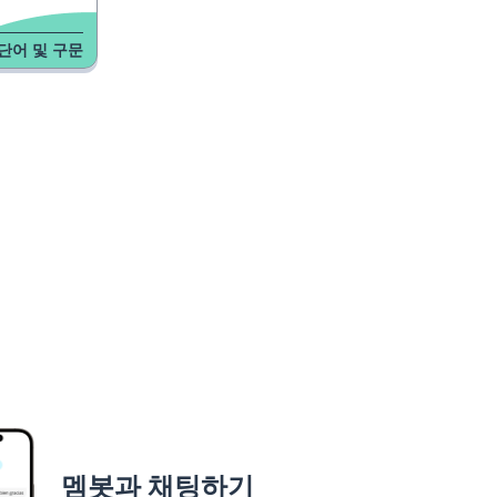
단어 및 구문
멤봇과 채팅하기