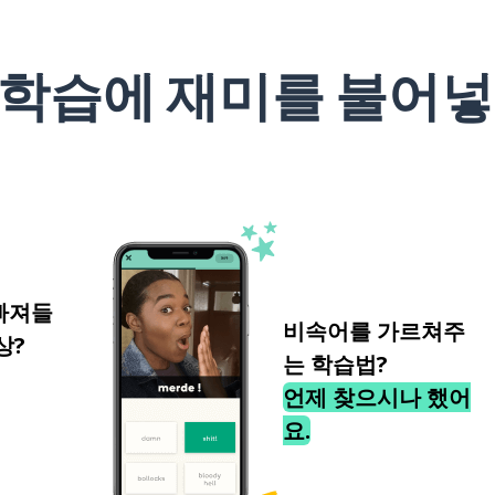
 학습에 재미를 불어넣
빠져들
비속어를 가르쳐주
상?
는 학습법?
언제 찾으시나 했어
요.