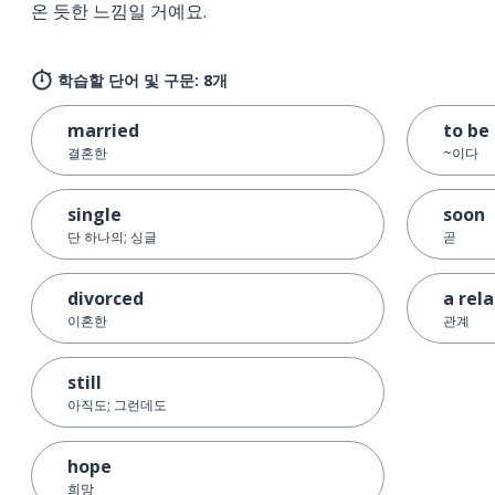
온 듯한 느낌일 거예요.
학습할 단어 및 구문: 8개
married
to be
결혼한
~이다
single
soon
단 하나의; 싱글
곧
divorced
a rel
이혼한
관계
still
아직도; 그런데도
hope
희망