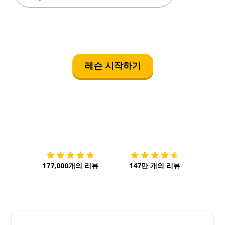
레슨 시작하기
다운로드하기
앱 스토어
시작하
177,000개의 리뷰
147만 개의 리뷰