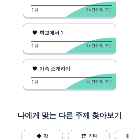
수업
18
단어 및 구문
학교에서 1
수업
18
단어 및 구문
가족 소개하기
수업
65
단어 및 구문
나에게 맞는 다른 주제 찾아보기
강
기타
스