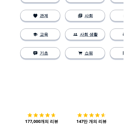
관계
사회
교육
사회 생활
기초
쇼핑
다운로드하기
앱 스토어
시작하
177,000개의 리뷰
147만 개의 리뷰