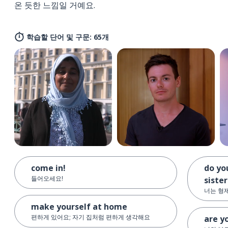
온 듯한 느낌일 거예요.
학습할 단어 및 구문: 65개
come in!
do yo
들어오세요!
sister
너는 형
make yourself at home
편하게 있어요; 자기 집처럼 편하게 생각해요
are y