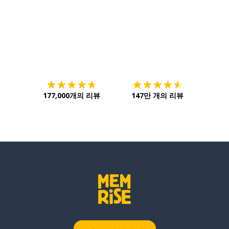
다운로드하기
앱 스토어
시작하
177,000개의 리뷰
147만 개의 리뷰