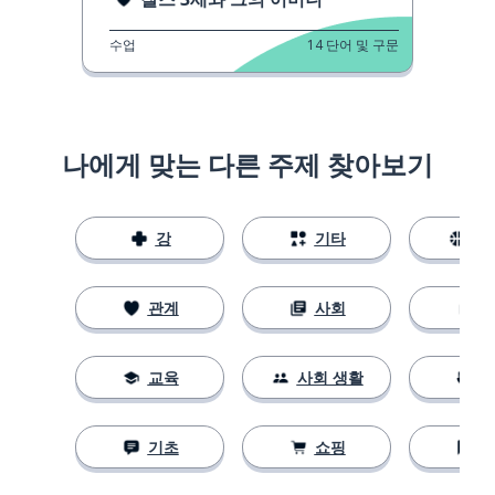
수업
14
단어 및 구문
나에게 맞는 다른 주제 찾아보기
강
기타
스
관계
사회
교육
사회 생활
기초
쇼핑