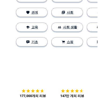
관계
사회
교육
사회 생활
기초
쇼핑
다운로드하기
앱 스토어
시작하
177,000개의 리뷰
147만 개의 리뷰