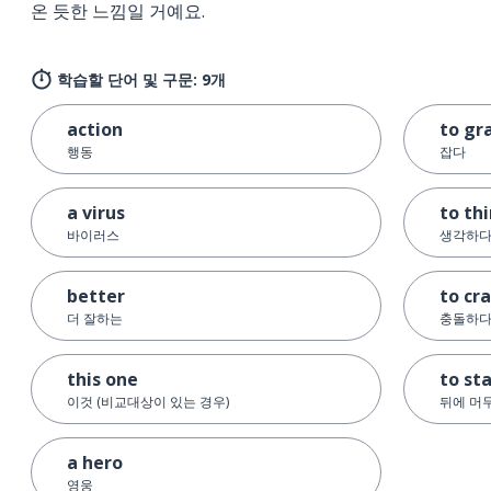
온 듯한 느낌일 거예요.
학습할 단어 및 구문: 9개
action
to gr
행동
잡다
a virus
to th
바이러스
생각하
better
to cr
더 잘하는
충돌하
this one
to st
이것 (비교대상이 있는 경우)
뒤에 머
a hero
영웅