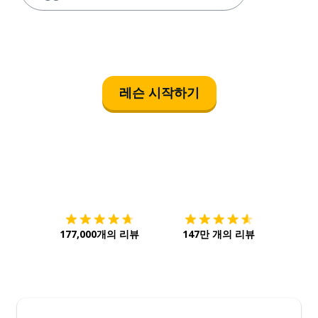
레슨 시작하기
다운로드하기
앱 스토어
시작하
177,000개의 리뷰
147만 개의 리뷰