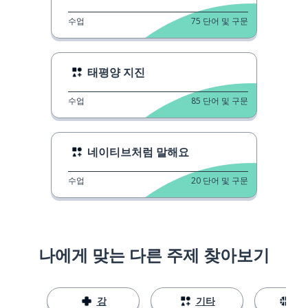
수업
75
단어 및 구문
태평양 지진
수업
85
단어 및 구문
네이티브처럼 말해요
수업
20
단어 및 구문
나에게 맞는 다른 주제 찾아보기
강
기타
스