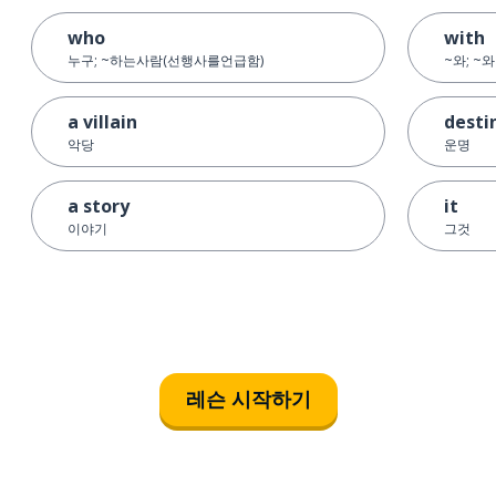
who
with
누구; ~하는사람(선행사를언급함)
~와; ~
a villain
desti
악당
운명
a story
it
이야기
그것
레슨 시작하기