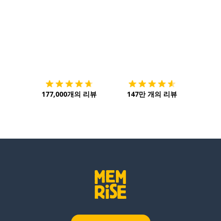
다운로드하기
앱 스토어
시작하
177,000개의 리뷰
147만 개의 리뷰