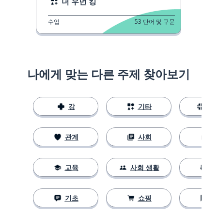
더 우먼 킹
수업
53
단어 및 구문
나에게 맞는 다른 주제 찾아보기
강
기타
스
관계
사회
교육
사회 생활
기초
쇼핑