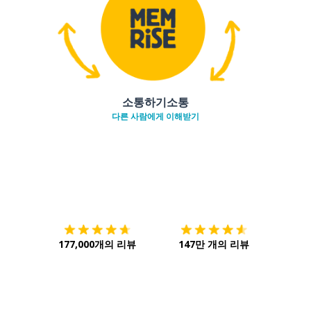
소통하기소통
다른 사람에게 이해받기
다운로드하기
앱 스토어
시작하
177,000개의 리뷰
147만 개의 리뷰