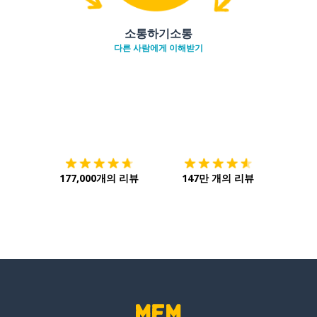
소통하기소통
다른 사람에게 이해받기
다운로드하기
앱 스토어
시작하
177,000개의 리뷰
147만 개의 리뷰