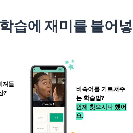
 학습에 재미를 불어넣
빠져들
비속어를 가르쳐주
상?
는 학습법?
언제 찾으시나 했어
요.