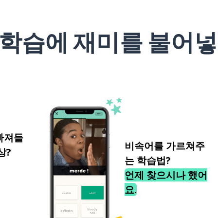
 학습에 재미를 불어넣
빠져들
비속어를 가르쳐주
상?
는 학습법?
언제 찾으시나 했어
요.