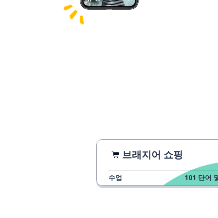
브래지어 쇼핑
수업
101
단어 