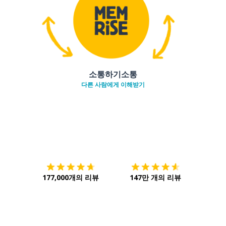
소통하기소통
다른 사람에게 이해받기
다운로드하기
앱 스토어
시작하
177,000개의 리뷰
147만 개의 리뷰