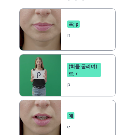
프; p
п
(혀를 굴리며)
르; r
р
예
е