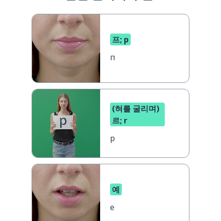
프; p
п
(혀를 굴리며)
르; r
р
예
е