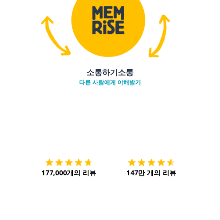
소통하기소통
다른 사람에게 이해받기
다운로드하기
앱 스토어
시작하
177,000개의 리뷰
147만 개의 리뷰