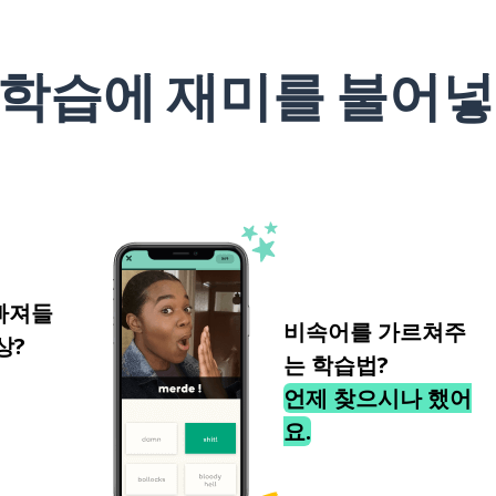
 학습에 재미를 불어넣
빠져들
비속어를 가르쳐주
상?
는 학습법?
언제 찾으시나 했어
요.