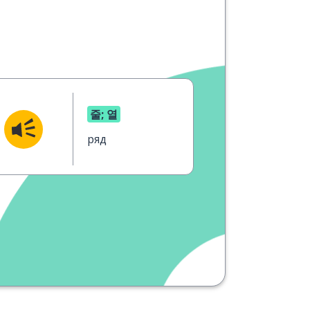
줄; 열
ряд