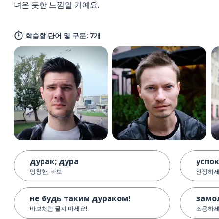
녀온 듯한 느낌일 거예요.
학습할 단어 및 구문: 7개
дурак; дура
успо
멍청한; 바보
진정하
не будь таким дураком!
замо
바보처럼 굴지 마세요!
조용하