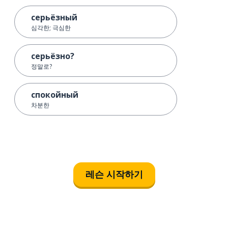
серьёзный
심각한; 극심한
серьёзно?
정말로?
спокойный
차분한
레슨 시작하기