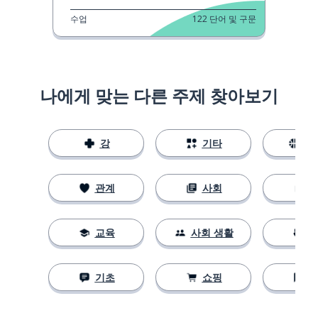
수업
122
단어 및 구문
나에게 맞는 다른 주제 찾아보기
강
기타
스
관계
사회
교육
사회 생활
기초
쇼핑