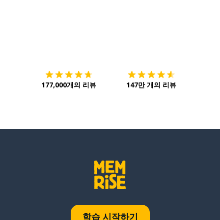
다운로드하기
앱 스토어
시작하
177,000개의 리뷰
147만 개의 리뷰
학습 시작하기