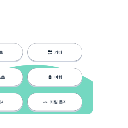
초
기타
포츠
여행
인사
키릴 문자