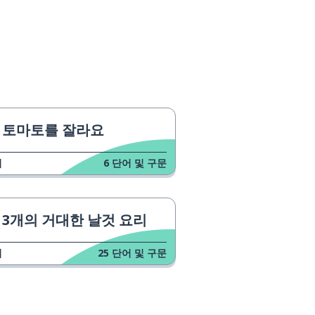
토마토를 잘라요
업
6
단어 및 구문
3개의 거대한 날것 요리
업
25
단어 및 구문