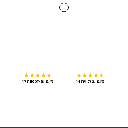
다운로드하기
앱 스토어
시작하
177,000개의 리뷰
147만 개의 리뷰