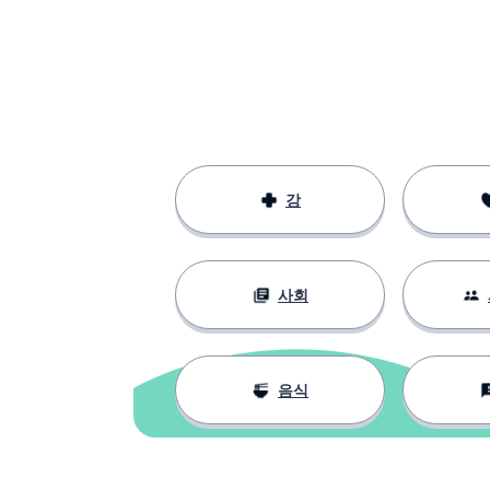
강
사회
음식