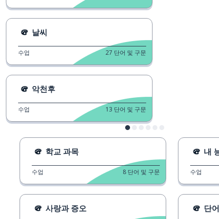
날씨
수업
27
단어 및 구문
악천후
수업
13
단어 및 구문
학교 과목
내 
수업
8
단어 및 구문
수업
사랑과 증오
단어