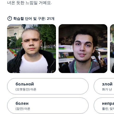
녀온 듯한 느낌일 거예요.
학습할 단어 및 구문: 21개
больной
злой
(오랫동안) 아픈
화가 난
болен
непр
(잠깐) 아픈
틀린; 맞