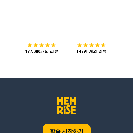
다운로드하기
앱 스토어
시작하
177,000개의 리뷰
147만 개의 리뷰
학습 시작하기