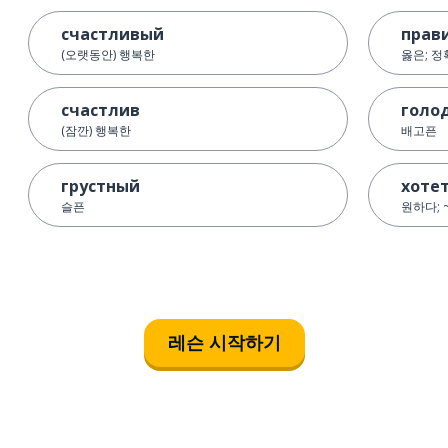
счастливый
прав
(오랫동안) 행복한
옳은; 
счастлив
голо
(잠깐) 행복한
배고픈
грустный
хоте
슬픈
원하다; 
레슨 시작하기