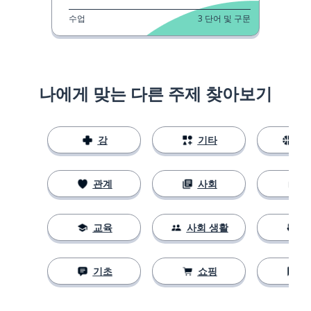
수업
3
단어 및 구문
나에게 맞는 다른 주제 찾아보기
강
기타
스
관계
사회
교육
사회 생활
기초
쇼핑