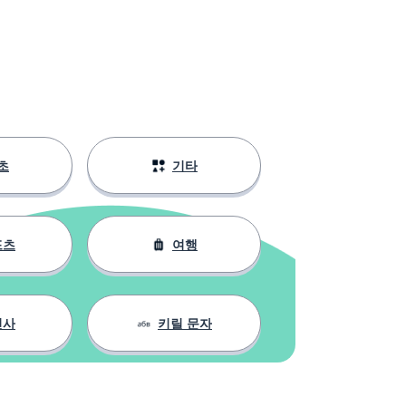
초
기타
포츠
여행
인사
키릴 문자