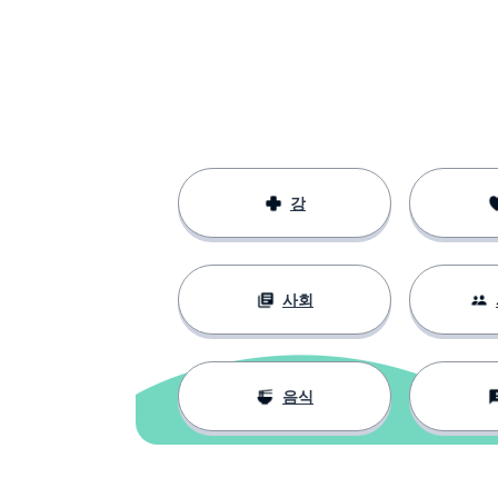
강
사회
음식