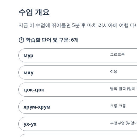
수업 개요
지금 이 수업에 뛰어들면 5분 후 마치 러시아에 여행 다
학습할 단어 및 구문: 6개
그르르릉
мур
야옹
мяу
딸깍-딸깍 (말이
цок-цок
크릉-크릉
хрум-хрум
부엉부엉 (부엉이
ух-ух