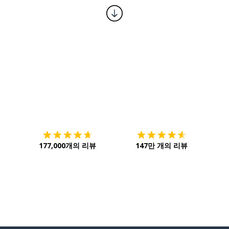
다운로드하기
앱 스토어
시작하
177,000개의 리뷰
147만 개의 리뷰