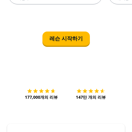
레슨 시작하기
다운로드하기
앱 스토어
시작하
177,000개의 리뷰
147만 개의 리뷰