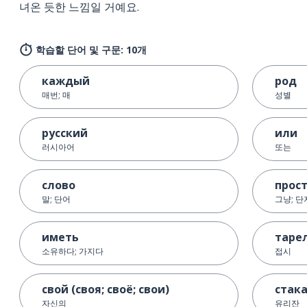
녀온 듯한 느낌일 거예요.
학습할 단어 및 구문: 10개
каждый
род
매번; 매
성별
русский
или
러시아어
또는
слово
прос
말; 단어
그냥; 단
иметь
таре
소유하다; 가지다
접시
свой (своя; своё; свои)
стак
자신의
유리잔