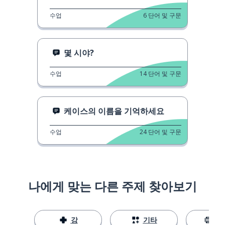
수업
6
단어 및 구문
몇 시야?
수업
14
단어 및 구문
케이스의 이름을 기억하세요
수업
24
단어 및 구문
나에게 맞는 다른 주제 찾아보기
강
기타
스