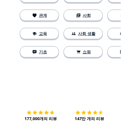
관계
사회
교육
사회 생활
기초
쇼핑
다운로드하기
앱 스토어
시작하
177,000개의 리뷰
147만 개의 리뷰