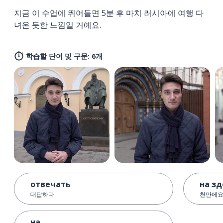
지금 이 수업에 뛰어들면 5분 후 마치 러시아에 여행 다
녀온 듯한 느낌일 거예요.
학습할 단어 및 구문: 6개
отвечать
на з
대답하다
천만에
на