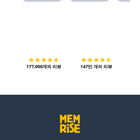
다운로드하기
앱 스토어
시작하
177,000개의 리뷰
147만 개의 리뷰