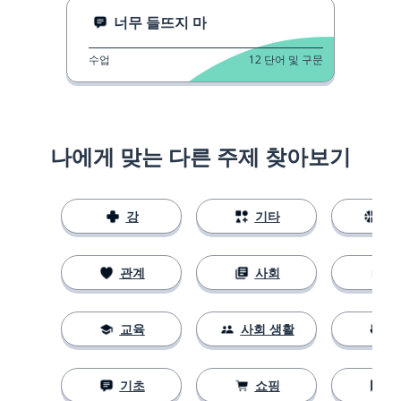
너무 들뜨지 마
수업
12
단어 및 구문
나에게 맞는 다른 주제 찾아보기
강
기타
스
관계
사회
교육
사회 생활
기초
쇼핑