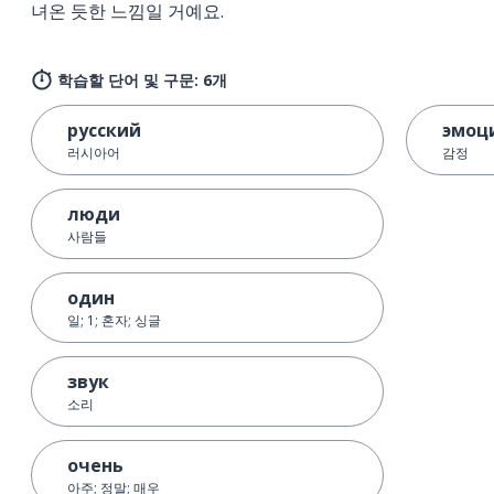
녀온 듯한 느낌일 거예요.
학습할 단어 및 구문: 6개
русский
эмоц
러시아어
감정
люди
사람들
один
일; 1; 혼자; 싱글
звук
소리
очень
아주; 정말; 매우