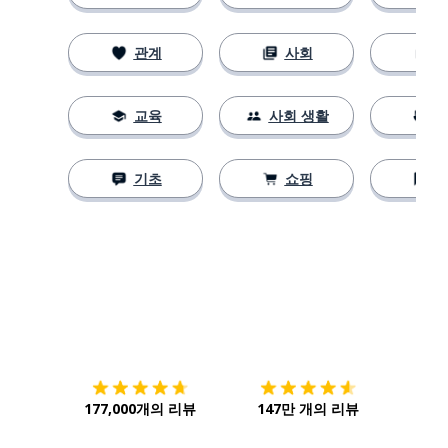
관계
사회
교육
사회 생활
기초
쇼핑
다운로드하기
앱 스토어
시작하
177,000개의 리뷰
147만 개의 리뷰