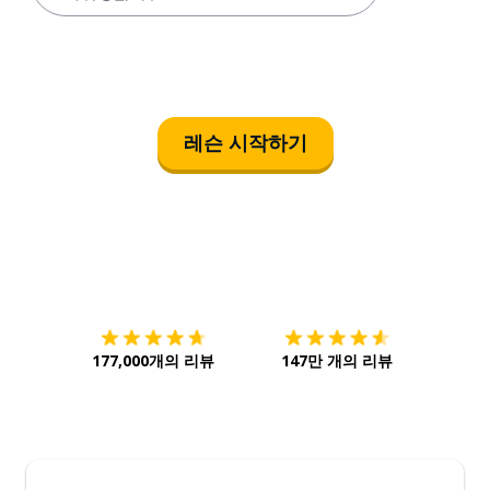
레슨 시작하기
다운로드하기
앱 스토어
시작하
177,000개의 리뷰
147만 개의 리뷰