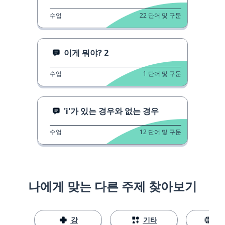
수업
22
단어 및 구문
이게 뭐야? 2
수업
1
단어 및 구문
'i'가 있는 경우와 없는 경우
수업
12
단어 및 구문
나에게 맞는 다른 주제 찾아보기
강
기타
스