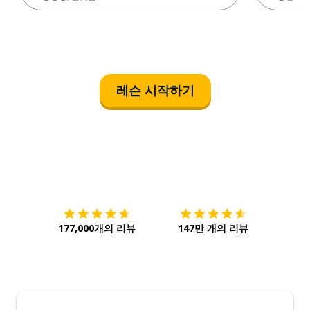
레슨 시작하기
다운로드하기
앱 스토어
시작하
177,000개의 리뷰
147만 개의 리뷰