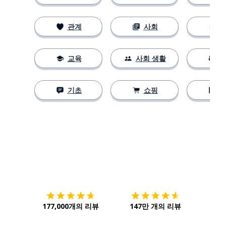
관계
사회
교육
사회 생활
기초
쇼핑
다운로드하기
앱 스토어
시작하
177,000개의 리뷰
147만 개의 리뷰