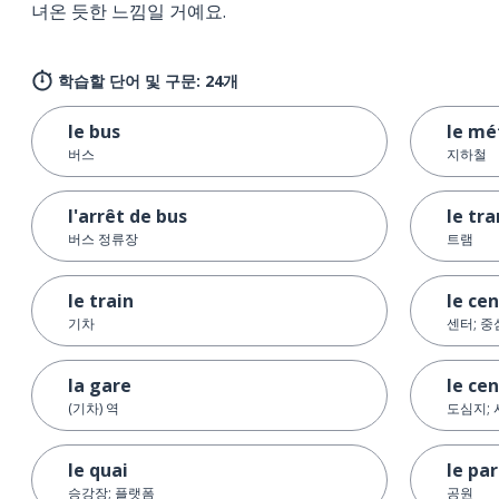
녀온 듯한 느낌일 거예요.
학습할 단어 및 구문: 24개
le bus
le mé
버스
지하철
l'arrêt de bus
le tr
버스 정류장
트램
le train
le ce
기차
센터; 중
la gare
le cen
(기차) 역
도심지; 
le quai
le par
승강장; 플랫폼
공원