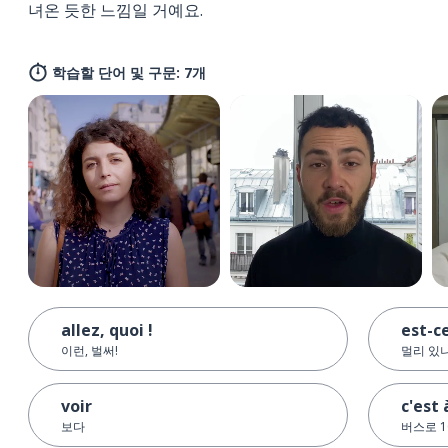
녀온 듯한 느낌일 거예요.
학습할 단어 및 구문: 7개
allez, quoi !
est-ce
이런, 벌써!
멀리 있
voir
c'est
보다
버스로 