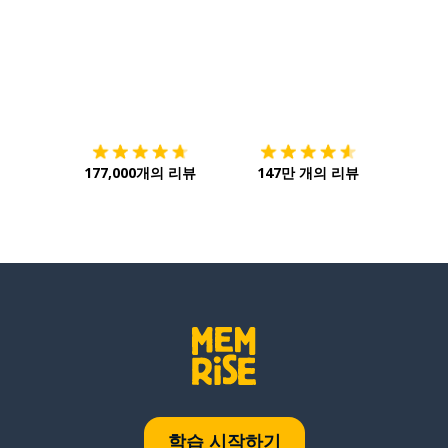
다운로드하기
앱 스토어
시작하
177,000개의 리뷰
147만 개의 리뷰
학습 시작하기