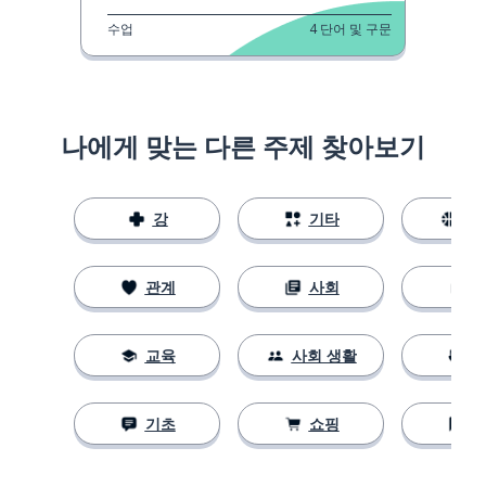
수업
4
단어 및 구문
나에게 맞는 다른 주제 찾아보기
강
기타
스
관계
사회
교육
사회 생활
기초
쇼핑