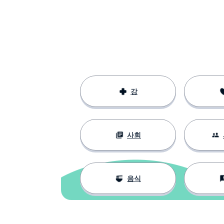
강
사회
음식