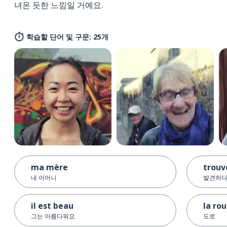
녀온 듯한 느낌일 거예요.
학습할 단어 및 구문: 25개
ma mère
trouv
내 어머니
발견하다
il est beau
la ro
그는 아름다워요
도로