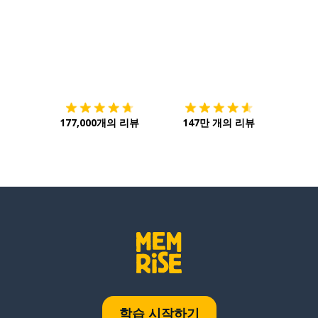
다운로드하기
앱 스토어
시작하
177,000개의 리뷰
147만 개의 리뷰
학습 시작하기