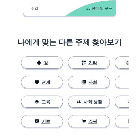
수업
33
단어 및 구문
나에게 맞는 다른 주제 찾아보기
강
기타
스
관계
사회
교육
사회 생활
기초
쇼핑