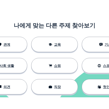
나에게 맞는 다른 주제 찾아보기
관계
교육
기
사회 생활
쇼핑
스
의견
직장
첫