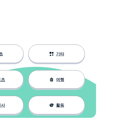
초
기타
포츠
여행
인사
활동