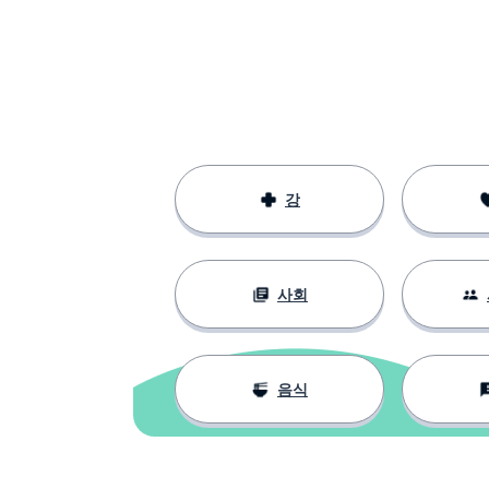
강
사회
음식