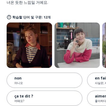
녀온 듯한 느낌일 거예요.
학습할 단어 및 구문: 12개
non
en fa
아니오
사실은;
ça te dit ?
aime
어때요?
좋아하다