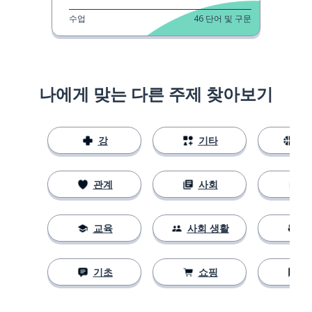
수업
46
단어 및 구문
나에게 맞는 다른 주제 찾아보기
강
기타
스
관계
사회
교육
사회 생활
기초
쇼핑