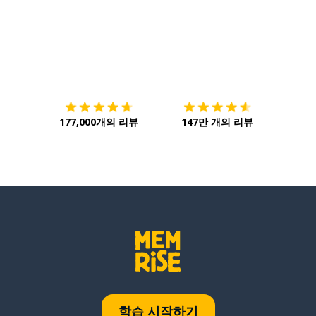
다운로드하기
앱 스토어
시작하
177,000개의 리뷰
147만 개의 리뷰
학습 시작하기